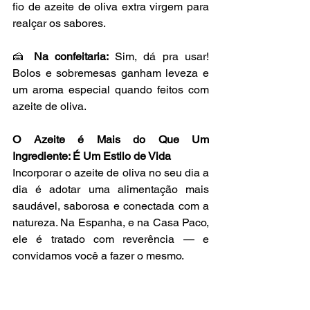
fio de azeite de oliva extra virgem para 
realçar os sabores.
🍰 
Na confeitaria:
 Sim, dá pra usar! 
Bolos e sobremesas ganham leveza e 
um aroma especial quando feitos com 
azeite de oliva.
O Azeite é Mais do Que Um 
Ingrediente: É Um Estilo de Vida
Incorporar o azeite de oliva no seu dia a 
dia é adotar uma alimentação mais 
saudável, saborosa e conectada com a 
natureza. Na Espanha, e na Casa Paco, 
ele é tratado com reverência — e 
convidamos você a fazer o mesmo.
Quando vier nos visitar, repare: ele está 
lá, silencioso, mas essencial, 