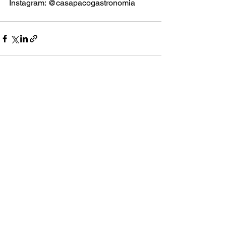
Instagram: @casapacogastronomia
Ver tudo
Posts recentes