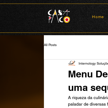
Home
All Posts
Internology Soluç
Menu Deg
uma seq
A riqueza da culinár
paladar de diversas 