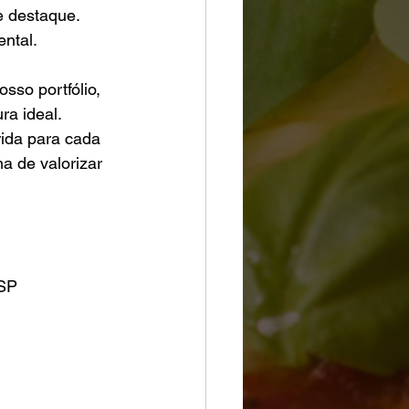
e destaque. 
ntal.
sso portfólio, 
ra ideal. 
ida para cada 
 de valorizar 
SP 