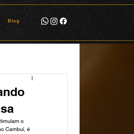
Blog
iando
asa
stimulam o 
no Cambuí, é 