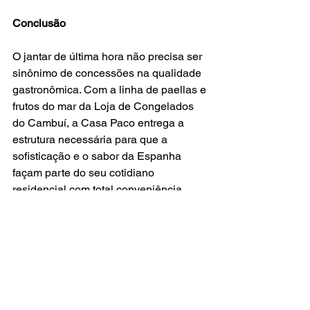
Conclusão
O jantar de última hora não precisa ser 
sinônimo de concessões na qualidade 
gastronômica. Com a linha de paellas e 
frutos do mar da Loja de Congelados 
do Cambuí, a Casa Paco entrega a 
estrutura necessária para que a 
sofisticação e o sabor da Espanha 
façam parte do seu cotidiano 
residencial com total conveniência.
Casa Paco Gastronomia
Unidade Vinhedo – Rua Manoel 
Matheus, 460 – Vinhedo – SP
Unidade Swiss Park – Av. Dermival 
Bernardes Siqueira, 3019 – Campinas 