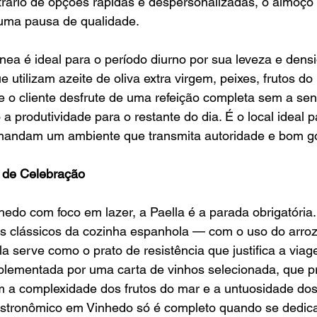
ntrário de opções rápidas e despersonalizadas, o almoç
uma pausa de qualidade.
ânea é ideal para o período diurno por sua leveza e dens
ue utilizam azeite de oliva extra virgem, peixes, frutos do
e o cliente desfrute de uma refeição completa sem a se
 a produtividade para o restante do dia. É o local ideal 
mandam um ambiente que transmita autoridade e bom go
 de Celebração
hedo com foco em lazer, a Paella é a parada obrigatória
os clássicos da cozinha espanhola — com o uso do arro
la serve como o prato de resistência que justifica a via
lementada por uma carta de vinhos selecionada, que pri
a complexidade dos frutos do mar e a untuosidade dos
 gastronômico em Vinhedo só é completo quando se dedic