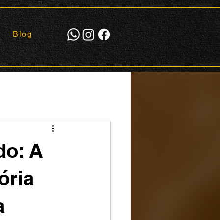
Blog
do: A
ória
a