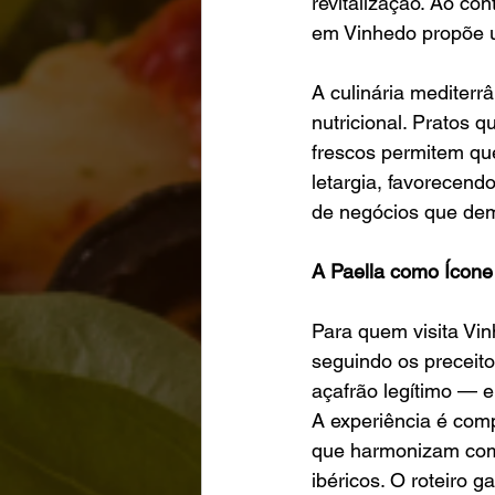
revitalização. Ao co
em Vinhedo propõe 
A culinária mediterr
nutricional. Pratos q
frescos permitem qu
letargia, favorecendo
de negócios que de
A Paella como Ícone
Para quem visita Vin
seguindo os preceit
açafrão legítimo — e
A experiência é comp
que harmonizam com 
ibéricos. O roteiro