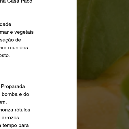
o na Casa Paco 
idade 
 mar e vegetais 
nsação de 
para reuniões 
sto.
. Preparada 
z bomba e do 
gem.
oriza rótulos 
 arrozes 
a tempo para 