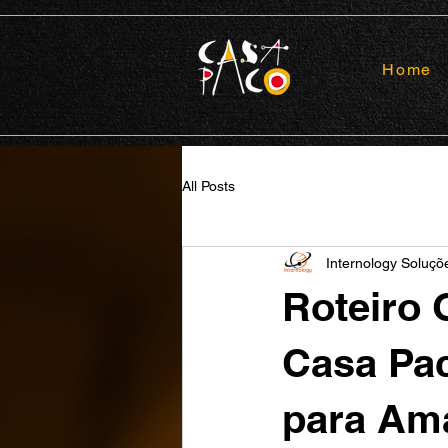
Home
All Posts
Internology Soluç
Roteiro 
Casa Pac
para Ama