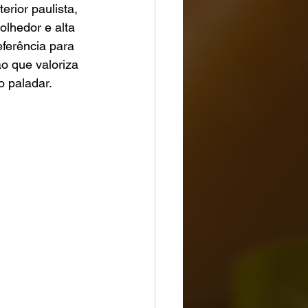
rior paulista, 
lhedor e alta 
eferência para 
o que valoriza 
o paladar.