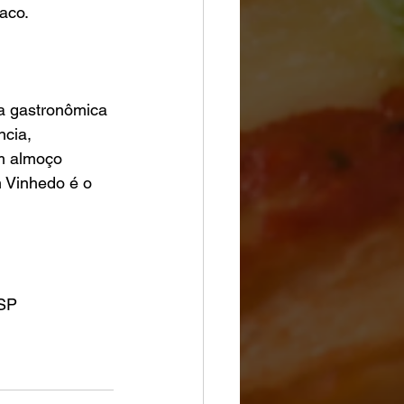
aco.
a gastronômica 
ncia, 
m almoço 
 Vinhedo é o 
 SP