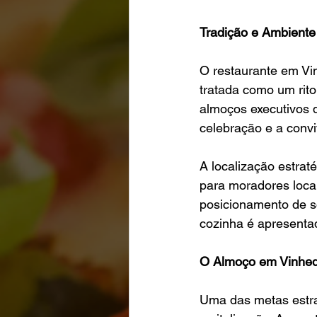
Tradição e Ambiente
O restaurante em Vin
tratada como um rit
almoços executivos q
celebração e a convi
A localização estra
para moradores locai
posicionamento de so
cozinha é apresentad
O Almoço em Vinhed
Uma das metas estra