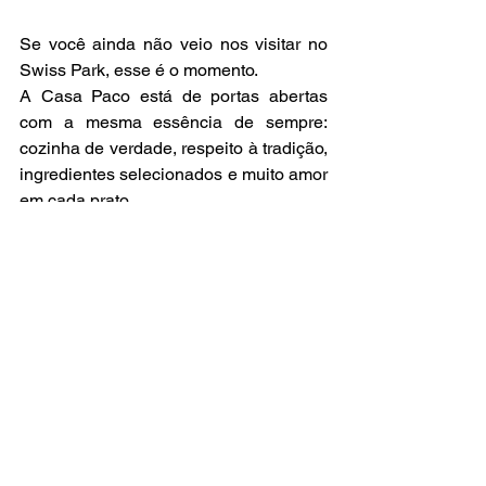
Se você ainda não veio nos visitar no 
Swiss Park, esse é o momento.
A Casa Paco está de portas abertas 
com a mesma essência de sempre: 
cozinha de verdade, respeito à tradição, 
ingredientes selecionados e muito amor 
em cada prato.
📍 Endereços Casa Paco
🍷 Casa Paco Swiss Park – Campinas
Av. Dermival Bernardes Siqueira, 3019 
– Swiss Park, Campinas, SP
🍽 Casa Paco Vinhedo – Unidade 
Principal
Rua Manoel Matheus, 460 – Vinhedo, 